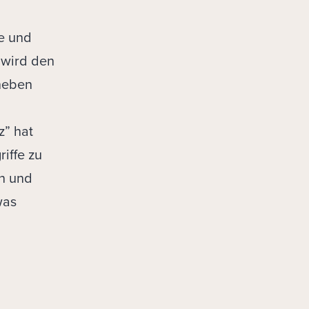
e und
 wird den
 neben
z” hat
iffe zu
en und
was