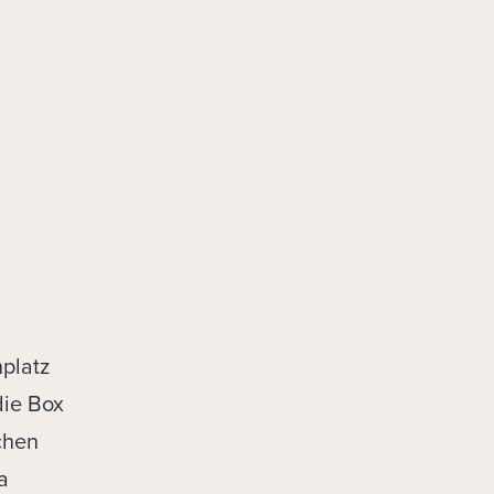
platz
die Box
chen
a