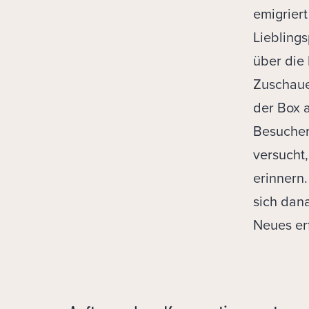
emigrier
Liebling
über die 
Zuschaue
der Box a
Besucher*
versucht,
erinnern
sich dan
Neues er